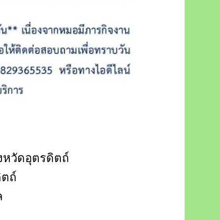
หวัดอุตรดิตถ์
ดิตถ์
ล