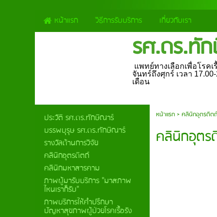
หน้าแรก
วิธีการรับบริการ
เกี่ยวกับเรา
รศ.ดร.ทัก
แพทย์ทางเลือกเพื่อโรคเรื้
จันทร์ถึงศุกร์ เวลา 17.0
เดือน
หน้าแรก
>
คลินิกอุตรดิตถ
ประวัติ รศ.ดร.ทักษิณาร์
บรรพบุรุษ รศ.ดร.ทักษิณาร์
คลินิกอุตรด
รางวัลด้านการวิจัย
คลินิกอุตรดิตถ์
คลินิกมหาสารคาม
ภาพผู้มารับบริการ "มาสภาพ
ไหนเราก็รับ"
ภาพบริการให้คำปรึกษา
ปัญหาสุขภาพผู้ป่วยโรคเรื้อรัง