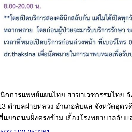
ลินิกการแพทย์แผนไทย สาขาเวชกรรมไทย จัง
่ 13 ตำบลฝายหลวง อำเภอลับแล จังหวัดอุตร
ี่แยกถนนฝั่งตรงข้าม เยื้องโรงพยาบาลลับแ