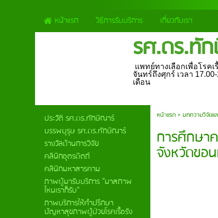
หน้าแรก
วิธีการรับบริการ
เกี่ยวกับเรา
รศ.ดร.ทัก
แพทย์ทางเลือกเพื่อโรคเรื้
จันทร์ถึงศุกร์ เวลา 17.0
เดือน
หน้าแรก
>
บทความวิจัยแล
ประวัติ รศ.ดร.ทักษิณาร์
บรรพบุรุษ รศ.ดร.ทักษิณาร์
การศึกษาค
รางวัลด้านการวิจัย
จังหวัดขอน
คลินิกอุตรดิตถ์
คลินิกมหาสารคาม
ภาพผู้มารับบริการ "มาสภาพ
ไหนเราก็รับ"
ภาพบริการให้คำปรึกษา
ปัญหาสุขภาพผู้ป่วยโรคเรื้อรัง