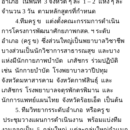
อำเภอ
ในพื้นที่
3 จังหวัด ๆ ละ
1 – 2
แห่ง ๆ ละ
จำนวน
3
วัน
ตามหลักสูตรที่กำหนด
4.ทีมครู ข
แต่งตั้งคณะกรรมการดำเนิน
การโครงการพัฒนาศักยภาพกสค
.
ฯ ระดับ
อำเภอ
(ครู ข)
ซึ่งส่วนใหญ่เป็นพยาบาลวิชาชีพ
บางส่วนเป็นนักวิชาการสาธารณสุข
และบาง
แห่งมีนักกายภาพบำบัด
เภสัชกร
ร่วมปฏิบัติ
เช่น
นักกายบำบัด
โรงพยาบาลวาปีปทุม
จังหวัดมหาสารคาม
จังหวัดกาฬสินธุ์
และ
เภสัชกร
โรงพยาบาลจตุรพักตรพิมาน
และ
นักการแพทย์แผนไทย
จังหวัดร้อยเอ็ด
เป็นต้น
5.
ทีมวิทยากรระดับอำเภอ
หรือครู ข
ประชุมวางแผนการดำเนินงาน
พร้อมแบ่งทีม
งานออกเป็น
5
กลุ่มใหญ่
แต่ละกลุ่มใหญ่จำแนก