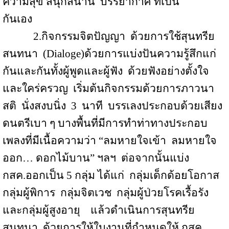
ความสุข สนุกสนาน
บรรยากาศ ที่เป็น
กันเอง
2.
กิจกรรมจิตปัญญา
ด้วยการใช้สุนทรีย
สนทนา
(
Dialoge
)ด้วยการแบ่งปันความรู้สึกแก่
กันและกันทั้งผู้พูดและผู้ฟัง
ด้วยฟังอย่างตั้งใจ
และใคร่ครวญ
เริ่มต้นกิจกรรมด้วยการภาวนา
สติ
นั่งสงบนิ่ง
3
นาที
บรรเลงประกอบด้วยเสียง
ดนตรีเบา ๆ บางพื้นที่มีการทำท่าทางประกอบ
เพลงที่มีเนื้อความว่า “ลมหายใจเข้า
ลมหายใจ
ออก
…
ดอกไม้บาน” ฯลฯ
ต่อจากนั้นแบ่ง
กสค
.
ออกเป็น
5
กลุ่ม ได้แก่
กลุ่มเด็กด้อยโอกาส
กลุ่มผู้พิการ
กลุ่มจิตเวช
กลุ่มผู้ป่วยโรคเรื้อรัง
และกลุ่มผู้สูงอายุ
แล้วดำเนินการสุนทรีย
สนทนา
ด้วยการให้ใบงานที่กำหนดให้ กสค
.